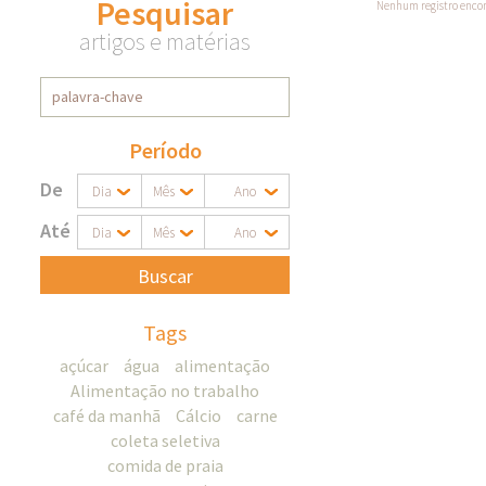
Pesquisar
Nenhum registro enco
artigos e matérias
Período
De
Dia
Mês
Ano
Até
Dia
Mês
Ano
Buscar
Tags
açúcar
água
alimentação
Alimentação no trabalho
café da manhã
Cálcio
carne
coleta seletiva
comida de praia