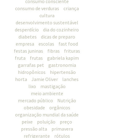
consumo consciente
consumo de verduras
criança
cultura
desenvolvimento sustentável
desperdício
dia do cozinheiro
diabetes
dicas de preparo
empresa
escolas
fast food
festas juninas
fibras
frituras
fruta
frutas
gabriela kapim
garrafas pet
gastronomia
hidropônicos
hipertensão
horta
Jamie Oliver
lanches
lixo
mastigação
meio ambiente
mercado público
Nutrição
obesidade
orgânicos
organização mundial da saúde
peixe
poluição
preço
pressão alta
primavera
refrigerante
rótulos